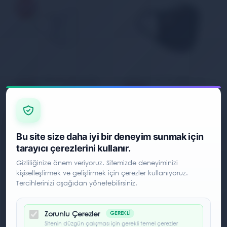
Panthzer VIRALMASK-EAR1ARN15 - ViralOff Kulaktan Askılı Yıkanabilir Dikişsiz Bez Maske
Panthzer PANZVIRAL1BLM - ViralOff Kulaktan Askılı Yıkanabilir Dikişsiz Bez Maske PANZVIRAL1BLM
99,00 TL
79,00 TL
34
11
%
149,00 TL
%
89,00 TL
Bu site size daha iyi bir deneyim sunmak için
tarayıcı çerezlerini kullanır.
Gizliliğinize önem veriyoruz. Sitemizde deneyiminizi
kişiselleştirmek ve geliştirmek için çerezler kullanıyoruz.
Tercihlerinizi aşağıdan yönetebilirsiniz.
Zorunlu Çerezler
GEREKLI
Sitenin düzgün çalışması için gerekli temel çerezler