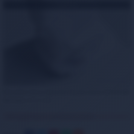
TÜKENDİ
Thermoform Heavy Beyaz Kar Maskesi Unisex HZT1014-500
Ürün Kodu:
HZT1014-500
Ürün geçici olarak temin edilememektedir.