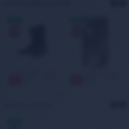
Bu Ürünler İlginizi Çekebilir
AYNIGÜN
AYNIGÜN
KARGO
KARGO
Salomon LC1218227 - Shorty Running Outdoor Çorap
Nordbron 6180CM - Çok Fonksiyonlu Maskeli Mor Bandana
299,00 TL
199,00 TL
449,00
249,00
33
20
%
%
TL
TL
Çok Satan Ürünler
AYNIGÜN
KARGO