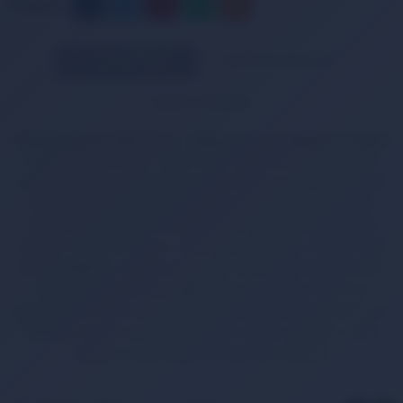
Paylaş:
Ürün Bilgileri
Taksit Seçenekleri
Teslimat Bilgileri
Thermoform HZT1014 - Heavy Kar Maskesi Unisex
Thermoform HZT1014 - Heavy Kar Maskesi Unisex. Çift yüzlü
örme kumaştan üretilmiştir İç yüzeyi tene uyumlu fonksiyonel
Thermoform® Micro-Polyester, dış yüzeyi Viskon ipliktir. Ter
tenden direkt olarak Thermoform® vasıtasıyla dış giysilere
aktarılır. Vücudunuz kuru, vücut ısınız sabit kalır. Yüksek nefes
alma özelliği ile, vücutta aşırı sıcak veya soğuk stoklanmasını
önler ve konforlu bir ısı sağla Tene uyumludur, Esnek ve
ergonomiktir, Direkt vücut üzerine giyilmelidir.Kullanım alanları:
Dağcılık, kayak, snowbord, bisiklet, avcılık, balıkçılık, motor
sporları ve çok soğuk havalar için idealdir.