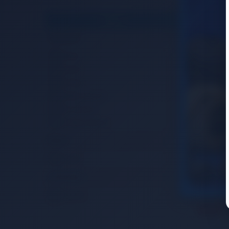
Outdoor Tozluk
Yürüyüş Batonu
Ücretsiz
Filtrele
Kilit
Cinsiyet
Erkek
Kadın
Unisex
Erkek Çocuk
Kız Çocuk
Unisex Çocuk
Renk
Siyah
Markalar
Ferrino
Ferrino
Ferrino 7844
6
8
%