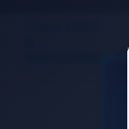
KADIN
ERKEK
Ç
Kategoriler
Aksesuar
Aydınlatma & El Feneri
Çadır Kamp
Mat Kamp
Hamak
Kamp Mobilyası
Balta Testere & Kürek
Paracord Bileklik
Kilit
Pusula & Düdük