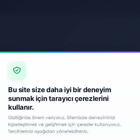
1.500 TL ve Üzeri Ücretsiz Kargo
SPOR
OCUK
KAMP & OUTDOOR
MALZEMELERI
Bu site size daha iyi bir deneyim
sunmak için tarayıcı çerezlerini
kullanır.
Gizliliğinize önem veriyoruz. Sitemizde deneyiminizi
kişiselleştirmek ve geliştirmek için çerezler kullanıyoruz.
Tercihlerinizi aşağıdan yönetebilirsiniz.