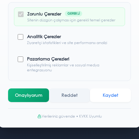
 Kargo
Hemen Kargo
İndirimde
Zorunlu Çerezler
GEREKLI
Sitenin düzgün çalışması için gerekli temel çerezler
Analitik Çerezler
Ziyaretçi istatistikleri ve site performansı analizi
Pazarlama Çerezleri
Kişiselleştirilmiş reklamlar ve sosyal medya
entegrasyonu
Onaylıyorum
Reddet
Kaydet
Verileriniz güvende • KVKK Uyumlu
1 -Siyah Şifreli Kilit
00,00 TL
749,99 TL