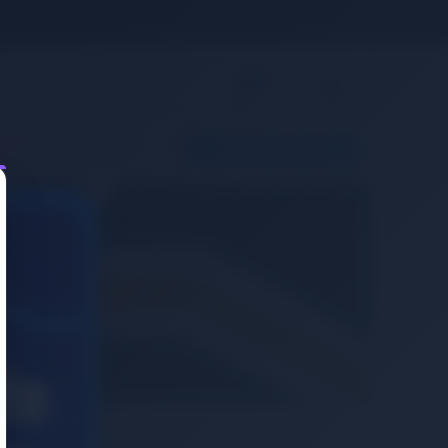
0
Giriş Yap
Favorilerim
Sepetim
MARKALAR
KARGO TAKIBI