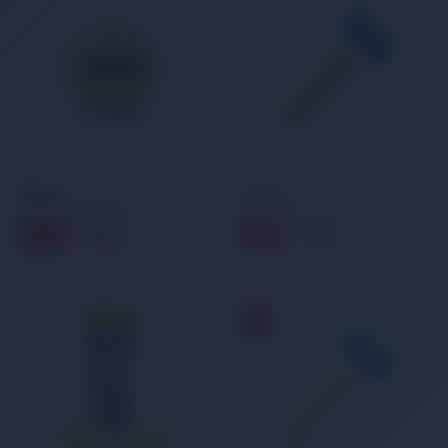
Wilson
Avessa
Wilson WRT106200 US Open ITF Onaylı 3 Lü Tenis Topu WRT106200
Avessa Sarı 3 Lü Tenis Topu
599,00 TL
249,00 TL
13
20
%
%
519,00 TL
199,00 TL