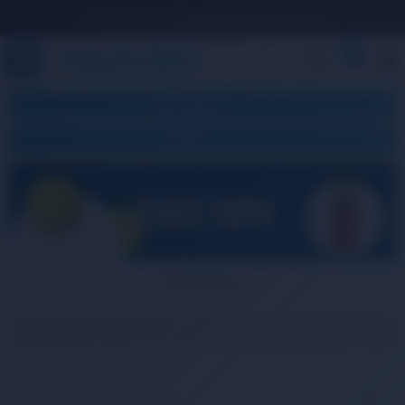
1.500 TL ve Üzeri Ücretsiz Kargo
0
KATEGORILER
FILTRELE
Tenis Topu