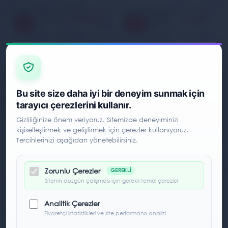
Grand Wolf Senterlan Scul Paraşüt Kumaşlı Gri Bel Çantası
Nors Fee Kahverengi Bel Çantası
699,00 TL
1.399,00 TL
799,00
1.499,00
13
7
%
%
TL
TL
Bu site size daha iyi bir deneyim sunmak için
tarayıcı çerezlerini kullanır.
Gizliliğinize önem veriyoruz. Sitemizde deneyiminizi
kişiselleştirmek ve geliştirmek için çerezler kullanıyoruz.
Tercihlerinizi aşağıdan yönetebilirsiniz.
Zorunlu Çerezler
GEREKLI
Sitenin düzgün çalışması için gerekli temel çerezler
Analitik Çerezler
Ziyaretçi istatistikleri ve site performansı analizi