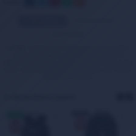
Paylaş:
Ürün Bilgileri
Taksit Seçenekleri
Teslimat Bilgileri
Nors FB00 - Fee Bel Çantası Yürüyüş ve koşu sırasında telefon
ve anahtar gibi kişisel eşyalarınızı rahatça taşımanız ve
ellerinizin boş kalması için uygundur. Basit, etkili. Bu bel çantası
telefon, anahtar gibi kişisel eşyalarınızı koşarken veya yürürken
taşımanız için tasarlandı.
Bu Ürünler İlginizi Çekebilir
TÜKENDİ
AYNIGÜN
KARGO