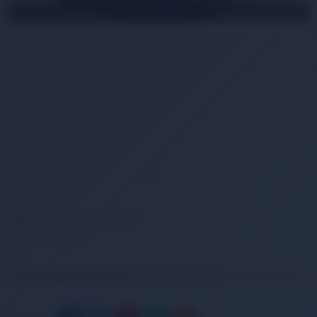
TÜKENDİ
Nors Fee Yeşil Bel Çantası
Ürün Kodu:
FB008
Ürün geçici olarak temin edilememektedir.