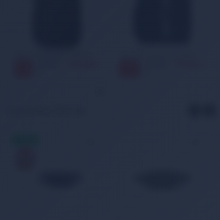
Nike Y Nk Acdmy Team Bkpk - Sp21 Lacivert Sırt Çantası
Nike Element GFX FA19 Siyah 19 Litre Siyah Okul Sırt Çantası BA6032-010
999,00 TL
1.099,00 TL
1.099,00
1.399,00
9
21
%
%
TL
TL
Çok Satan Ürünler
AYNIGÜN
KARGO