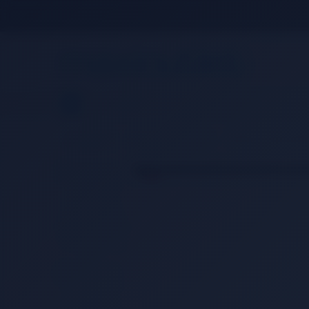
KADIN
ERKEK
Ç
Anasayfa
Spor Malzemeleri
Tenis & Masa Teni
TÜKEN