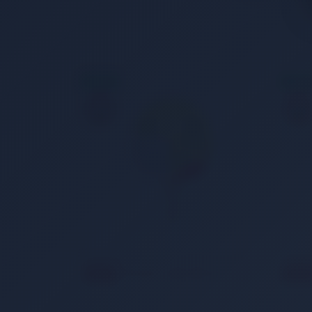
AYNIGÜN
AYNIGÜ
KARGO
KARGO
Avessa RAK300 - Advanced Masa Tenis Raketi 3 Yıldızlı
17
15
299,00 TL
249,00 TL
%
%