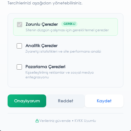
Tercihlerinizi aşağıdan yönetebilirsiniz.
Bu Ürünler İlginizi Çekebilir
Zorunlu Çerezler
GEREKLI
Sitenin düzgün çalışması için gerekli temel çerezler
N
AYNIGÜN
KARGO
Analitik Çerezler
Ziyaretçi istatistikleri ve site performansı analizi
Pazarlama Çerezleri
Kişiselleştirilmiş reklamlar ve sosyal medya
entegrasyonu
Onaylıyorum
Reddet
Kaydet
Avessa RAK400 - Superior Masa Tenisi Raketi 4 Yıldızlı
Sunflex 20244 - Liga Masa Tenisi Ağ De
Verileriniz güvende • KVKK Uyumlu
8
350,00 TL
299,00 TL
599,00 TL
549,00 TL
%