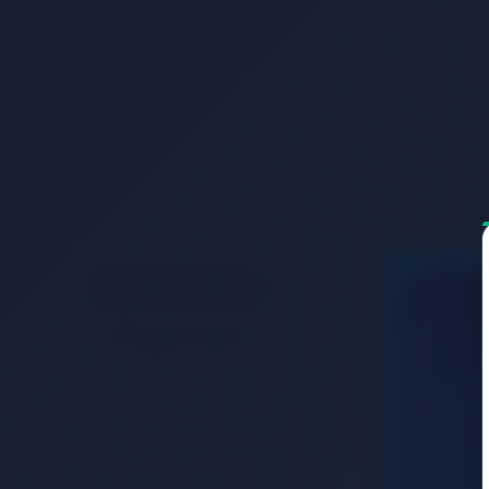
Ürün Bilgileri
Taksit Seçenekleri
Tesl
Ürünün özellikleri:
2 Addoy lastikli raket
3 Beyaz top
Flaret sap
Mükemmel Başlangıç seti
Sünger kalınlığı: 1.5 mm