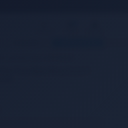
0
Giriş Yap
Favorilerim
Sepetim
MARKALAR
KARGO TAKIBI
tyle Masa Tenisi 1 Raket + Kılıf + 2 Top Set
T Free Your Style Masa Tenisi 1
p Set
ilememektedir.