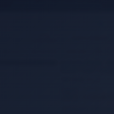
1.500 TL ve Üzeri Ücretsiz Kargo
SPOR
OCUK
KAMP & OUTDOOR
MALZEMELERI
s Ekipmanları
masa Tenis Raketi
Butterfly 85210 - TT Free Your S
Dİ
Butterfly 85210 - T
Raket + Kılıf + 2 To
Ürün Kodu:
85210
1.320,00 TL
%15
1.120,00 TL
İNDİRİM
Ürün geçici olarak temin ed