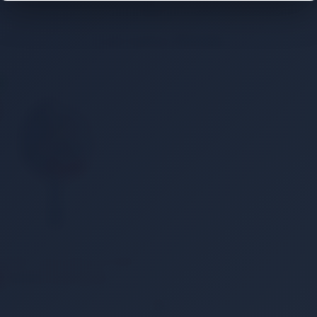
Çok Satan Ürünler
N
Avessa RAK400 - Superior Masa Tenisi Raketi 4 Yıldızlı
350,00 TL
299,00 TL