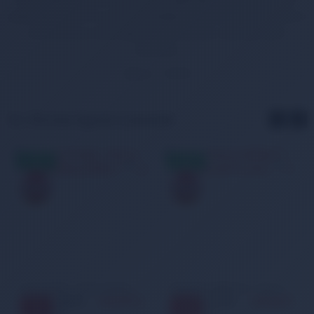
çekilmesini önler. Su sıçrama özelliği ise Bonnet Silicone yüzücü
bone ile suya dalındığı anda yüzeyden akıp gitmesini
destekler.
Silikon – 100 %
Bu Ürünler İlginizi Çekebilir
AYNIGÜN
AYNIGÜN
KARGO
KARGO
Arena 91662 - Classic Pembe-Beyaz Silikon Bone
Mad Wave M0526-01 - Poly Lacivert Kumaş Bone
599,99 TL
149,00 TL
650,00
199,00
8
25
%
%
TL
TL