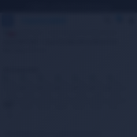
1.500 TL ve Üzeri Ücretsiz Kargo
0
Arena 001912211 - Logo Moulded Mavi Silikon Bone
Ürün Kodu:
001912211
Renk Seçenekleri
Adet
- Tüm ürünlerimiz orijinal ve garanti kapsamındadır.