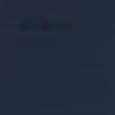
- Tahmini Teslim Süresi: 2 gün içerisinde elinizde.
16:00'a kadar siparişinizde bugün kargoda.
- Canlı destek numaramız:
0850 455 07 24
(08:00 - 22:00)
Paylaş:
Ürün Bilgileri
Taksit Seçenekleri
Teslimat Bilgileri
Arena 001912 - Logo Moulded Silikon Bone
TEKNİK ÖZELLİKLER
Silikon yapının üzerinde düz bir model ile tasarlanan ve
standart ölçülerdeki bone, her kafa yapısına uygun özellikte.
PVC içermeyen ürün, çok elastik ve rahattır. Saçı tutmadan
takıp çıkarması kolaydır, başa tam oturur, saçı klorlu su ile uzun
süreli temastan korur, yüzerken güvenliği sağlar, saçın göze
kaçmasını engeller.
Bone, giyip çıkarma esnasında sağladığı rahatlıkla saçların