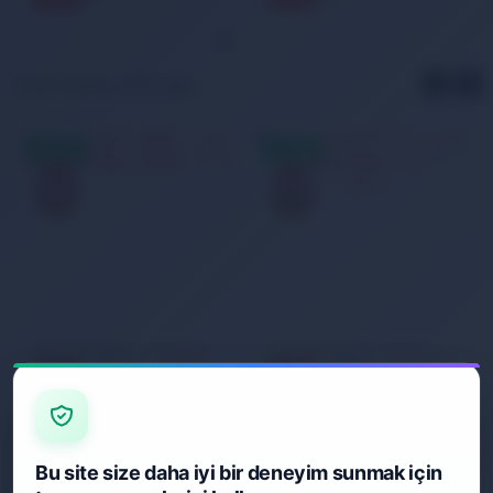
Çok Satan Ürünler
AYNIGÜN
AYNIGÜN
KARGO
KARGO
Arena 001912200 - Logo Moulded Beyaz Silikon Bone
Arena 001912214 - Logo Moulded Silikon Pembe Bone
749,99 TL
749,99 TL
800,00
800,00
6
6
%
%
TL
TL
Bu site size daha iyi bir deneyim sunmak için