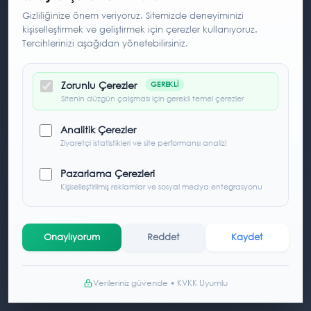
Gizliliğinize önem veriyoruz. Sitemizde deneyiminizi
kişiselleştirmek ve geliştirmek için çerezler kullanıyoruz.
Tercihlerinizi aşağıdan yönetebilirsiniz.
Zorunlu Çerezler
GEREKLI
Sitenin düzgün çalışması için gerekli temel çerezler
Analitik Çerezler
Ziyaretçi istatistikleri ve site performansı analizi
Pazarlama Çerezleri
Kişiselleştirilmiş reklamlar ve sosyal medya entegrasyonu
Onaylıyorum
Reddet
Kaydet
Verileriniz güvende • KVKK Uyumlu