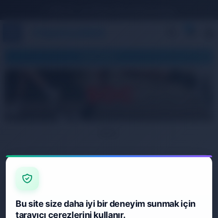
1.500 TL ve Üzeri Ücretsiz Kargo
0
KATEGORILER
SOC
Bu site size daha iyi bir deneyim sunmak için
tarayıcı çerezlerini kullanır.