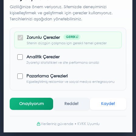
Gizliliğinize önem veriyoruz. Sitemizde deneyiminizi
kişiselleştirmek ve geliştirmek için çerezler kullanıyoruz.
Tercihlerinizi aşağıdan yönetebilirsiniz.
Zorunlu Çerezler
GEREKLI
Sitenin düzgün çalışması için gerekli temel çerezler
Analitik Çerezler
Ziyaretçi istatistikleri ve site performansı analizi
Pazarlama Çerezleri
Kişiselleştirilmiş reklamlar ve sosyal medya entegrasyonu
Onaylıyorum
Reddet
Kaydet
Verileriniz güvende • KVKK Uyumlu