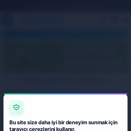
1.500 TL ve Üzeri Ücretsiz Kargo
0
KATEGORILER
Fred Perry Badminton Ekipmanları
Bu site size daha iyi bir deneyim sunmak için
tarayıcı çerezlerini kullanır.